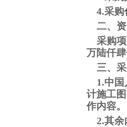
4.采
二、资
采购项
万陆仟肆
三、采
1.中
计施工图
作内容。
2.其