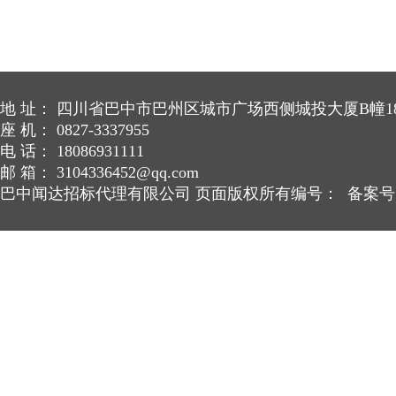
地 址： 四川省巴中市巴州区城市广场西侧城投大厦B幢18
座 机： 0827-3337955
电 话： 18086931111
邮 箱： 3104336452@qq.com
巴中闻达招标代理有限公司 页面版权所有编号： 备案号