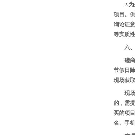
2
项目。
询论证
等实质
六
磋商
节假日除
现场获
现
的，需
买的项
名、手