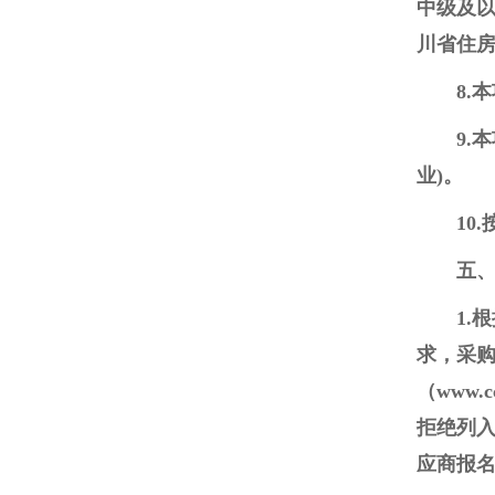
中级及
川省住
8.
9.
业)。
10
五
1.
求，采购人
（www
拒绝列
应商报