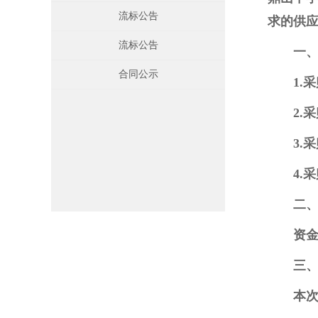
流标公告
求的供
流标公告
一
合同公示
1.
2.
3.
4.
二
资金
三
本