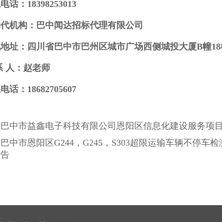
电话：18398253013
购代机构：巴中闻达招标代理有限公司
地址：四川省巴中市巴州区城市广场西侧城投大厦B幢18楼
系 人：赵老师
电话：18682705607
：
巴中市益鑫电子科技有限公司恩阳区信息化建设服务项
：
巴中市恩阳区G244，G245，S303超限运输车辆不停
公告