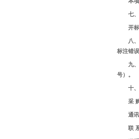
本项
七、
开标
八
标注错
九、
号）。
十
采 
通
联 