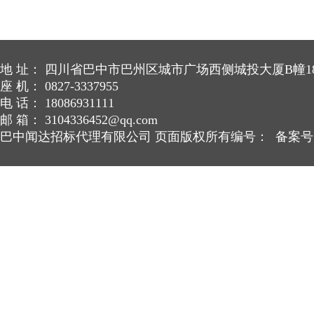
地 址： 四川省巴中市巴州区城市广场西侧城投大厦B幢18
座 机： 0827-3337955
电 话： 18086931111
邮 箱： 3104336452@qq.com
巴中闻达招标代理有限公司 页面版权所有编号： 备案号