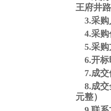
王府井
3.采
4.采
5.采
6.开标
7.成
8.成
元整）
9.联