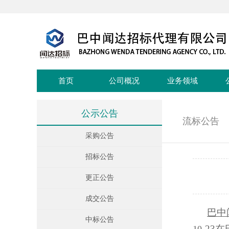
首页
公司概况
业务领域
公示公告
流标公告
采购公告
招标公告
更正公告
成交公告
巴中
中标公告
23
在