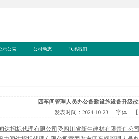
公示公告
公司动态
联系我们
四车间管理人员办公备勤设施设备升级改
发表时间：
2024-10-23
字体：【
闻达招标代理有限公司
受
四川省新生建材有限责任公
巴中闻达招标代理有限公司官网发布
四车间管理人员办