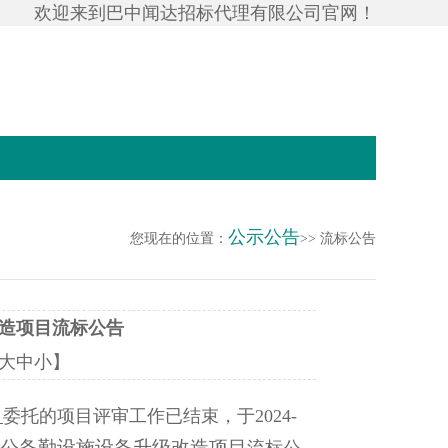
欢迎来到巴中闻达招标代理有限公司官网！
公示公告
您现在的位置：
>> 流标公告
造项目流标公告
大
中
小
】
司
委托的项目评审工作已结束，于
2024-
公备勤设施设备升级改造项目