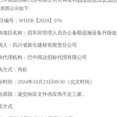
标原因公示如下
:
项目编号：WDZB【2024】0
76
采购项目名称：四车间管理人员办公备勤设施设备升级
采购人：四川省新生建材有限责任公司
采购代理机构：巴中闻达招标代理有限公司
采购方式：
询价
标时间：2024年10月
23
日
09
:
3
0（北京时间）
流标原因：
递交响应文件供应商不足三家。
联系方式