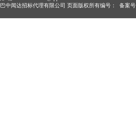
巴中闻达招标代理有限公司 页面版权所有编号： 备案号